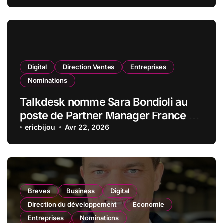
janvier 2026
Digital
Direction Ventes
Entreprises
Nominations
Talkdesk nomme Sara Bondioli au
poste de Partner Manager France &
Nordics
ericbijou
Avr 22, 2026
Breves
Business
Digital
Direction du développement
Economie
Entreprises
Nominations