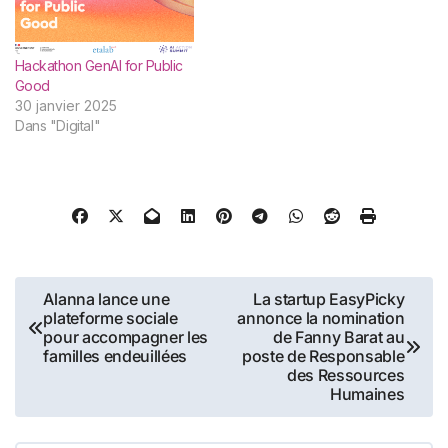
Hackathon GenAI for Public
Good
30 janvier 2025
Dans "Digital"
Navigation
Alanna lance une
La startup EasyPicky
plateforme sociale
annonce la nomination
de
pour accompagner les
de Fanny Barat au
familles endeuillées
poste de Responsable
l’article
des Ressources
Humaines