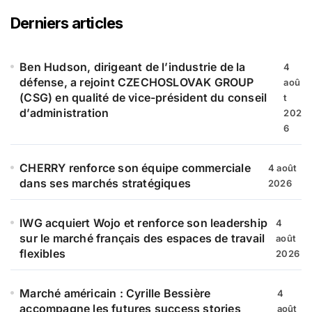
e
r
Derniers articles
c
h
e
Ben Hudson, dirigeant de l’industrie de la
4
r
défense, a rejoint CZECHOSLOVAK GROUP
aoû
(CSG) en qualité de vice-président du conseil
t
:
d’administration
202
6
CHERRY renforce son équipe commerciale
4 août
dans ses marchés stratégiques
2026
IWG acquiert Wojo et renforce son leadership
4
sur le marché français des espaces de travail
août
flexibles
2026
Marché américain : Cyrille Bessière
4
accompagne les futures success stories
août