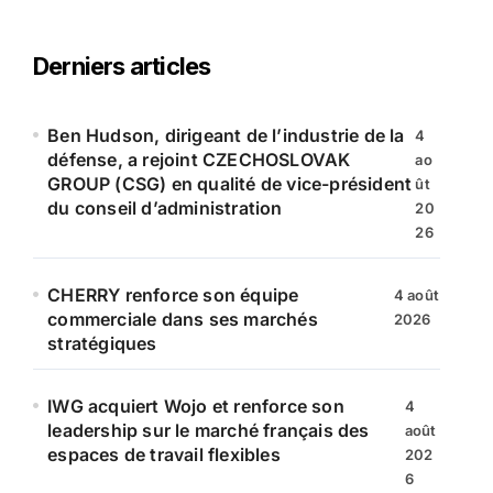
h
e
r
Derniers articles
c
h
e
Ben Hudson, dirigeant de l’industrie de la
4
r
défense, a rejoint CZECHOSLOVAK
ao
GROUP (CSG) en qualité de vice-président
ût
:
du conseil d’administration
20
26
CHERRY renforce son équipe
4 août
commerciale dans ses marchés
2026
stratégiques
IWG acquiert Wojo et renforce son
4
leadership sur le marché français des
août
espaces de travail flexibles
202
6