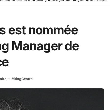
ls est nommée
ng Manager de
ce
aire
#
RingCentral