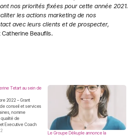
sont nos
priorités fixées pour cette année 2021.
aciliter les actions marketing de nos
tact
avec leurs clients et de prospecter,
 Catherine Beaufils.
rine Tetart au sein de
de conseil et services
aines, nomme
 qualité de
 et Executive Coach
la croissance de son
22
Le Groupe Dékuple annonce la