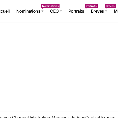
Nominations
Portraits
Breves
cueil
Nominations
CEO
Portraits
Breves
Mé
nommée Channel Marketing Manager de RingCentral France