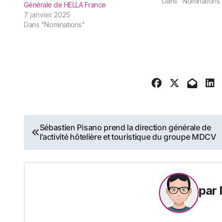
activité de dévelo
Dans "Nominations
Générale de HELLA France
leadership. Catherin
7 janvier 2025
l’équipe d’Anne-Lau
Dans "Nominations"
de l’activité Lead
de…
Navigation
Sébastien Pisano prend la direction générale de
l’activité hôtelière et touristique du groupe MDCV
de
l’article
par