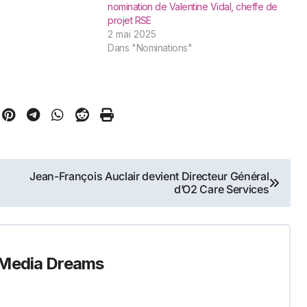
ppement du
"
nomination de Valentine Vidal, cheffe de
e Tetart rejoint
projet RSE
re Pams, directrice
2 mai 2025
ership Development
Dans "Nominations"
Jean-François Auclair devient Directeur Général
d’O2 Care Services
Media Dreams